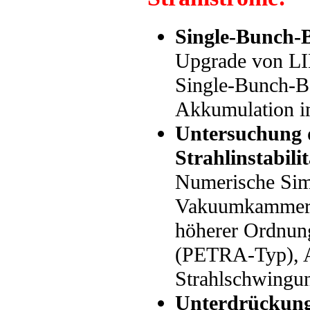
Single-Bunch-B
Upgrade von LI
Single-Bunch-Be
Akkumulation im
Untersuchung d
Strahlinstabili
Numerische Sim
Vakuumkammern
höherer Ordnung
(PETRA-Typ), A
Strahlschwingun
Unterdrückung