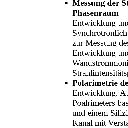
Messung der St
Phasenraum
Entwicklung und
Synchrotronlic
zur Messung des 
Entwicklung und
Wandstrommonit
Strahlintensitäts
Polarimetrie d
Entwicklung, A
Poalrimeters ba
und einem Siliz
Kanal mit Verst