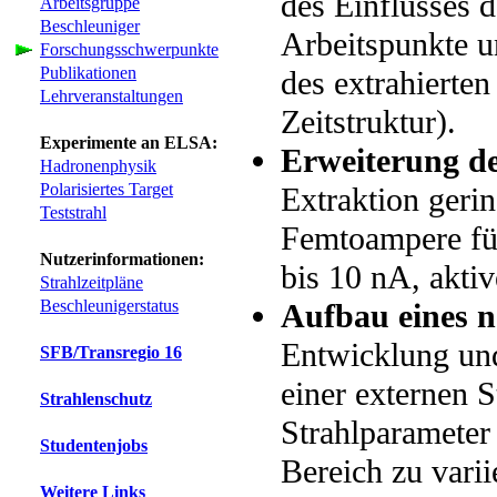
des Einflusses d
Arbeitsgruppe
Beschleuniger
Arbeitspunkte u
Forschungsschwerpunkte
Publikationen
des extrahierten 
Lehrveranstaltungen
Zeitstruktur).
Experimente an ELSA:
Erweiterung de
Hadronenphysik
Polarisiertes Target
Extraktion geri
Teststrahl
Femtoampere für
Nutzerinformationen:
bis 10 nA, aktiv
Strahlzeitpläne
Beschleunigerstatus
Aufbau eines n
Entwicklung und
SFB/Transregio 16
einer externen S
Strahlenschutz
Strahlparameter
Studentenjobs
Bereich zu varii
Weitere Links