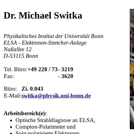
Dr. Michael Switka
Physikalisches Institut der Universität Bonn
ELSA - Elektronen-Stretcher-Anlage
Nußallee 12
D-53115 Bonn
Tel. Büro:
+49 228 / 73
- 3219
Fax:
- 3620
Büro:
Zi. 0.043
E-Mail:
switka@physik.uni-bonn.de
Arbeitsbereich(e):
Optische Strahldiagnose an ELSA,
Compton-Polarimeter und
Spin-polarisierte Elektronen