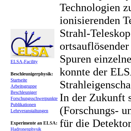
Technologien z
ionisierenden T
Strahl-Telesko
ortsauflösender
Spuren einzeln
ELSA-Facility
konnte der ELS
Beschleunigerphysik:
Startseite
Strahleigenscha
Arbeitsgruppe
Beschleuniger
In der Zukunft 
Forschungsschwerpunkte
Publikationen
(Forschungs- u
Lehrveranstaltungen
für die Detekto
Experimente an ELSA:
Hadronenphysik