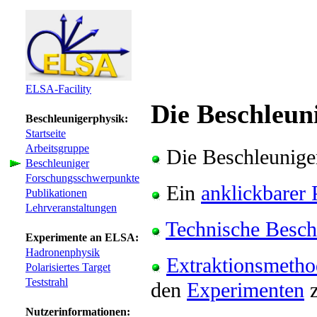
ELSA-Facility
Die Beschleun
Beschleunigerphysik:
Startseite
Arbeitsgruppe
Die Beschleunige
Beschleuniger
Forschungsschwerpunkte
Ein
anklickbarer 
Publikationen
Lehrveranstaltungen
Technische Besch
Experimente an ELSA:
Hadronenphysik
Extraktionsmeth
Polarisiertes Target
Teststrahl
den
Experimenten
z
Nutzerinformationen: