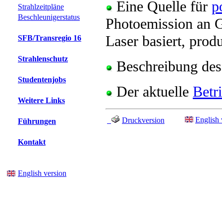
Eine Quelle für
p
Strahlzeitpläne
Beschleunigerstatus
Photoemission an G
Laser basiert, produ
SFB/Transregio 16
Strahlenschutz
Beschreibung de
Studentenjobs
Der aktuelle
Betr
Weitere Links
English 
Druckversion
Führungen
Kontakt
English version